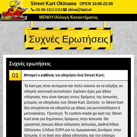
Street Kart Okinawa
OPEN 10:00-22:00
📞+81-90-3322-3311
📧
shina@kart.st
ΜΕΝΟΥ/Αλλαγή Καταστήματος
ΚΥΡΙΩΣ
Συχνές Ερωτήσεις
Σχετικά
Προδιαγραφές
Τιμές
Πρόσβαση
Αναφορές
Συχνές Ερωτήσεις
Εταιρεία
Κράτηση
Συχνές ερωτήσεις
Αλλαγή Καταστήματος
01
Μπορεί ο καθένας να οδηγήσει ένα Street Kart;
Τόκιο Σινάγαουα #1
Τόκιο Ακίχαμπαρα #1
Τα kart μας είναι αυτόματα και πολύ εύκολα να τα ελέγξεις αν
οδηγείς κανονικά αυτοκίνητο. Εφόσον έχεις μια άδεια
Τόκιο Ακίχαμπαρα #2
Τόκιο Σιμπούγια
οδήγησης που είναι έγκυρη στους δρόμους της Ιαπωνίας,
Τόκιο Σιμπούγια Annex
Τόκιο Κόλπος
μπορείς να οδηγήσεις ένα Street Kart. Ωστόσο, το Street Kart
δεν επιτρέπεται να οδηγείται με άδειες για μοτοποδήλατα ή
Τόκιο Ασακούσα
Οσάκα
μοτοσικλέτες. Προσοχή: Το custom-made go-kart της Street
Kart είναι για δημόσιους δρόμους στην Ιαπωνία. Θα
Οκινάουα
χρειαστείς έγκυρη άδεια οδήγησης Ιαπωνίας, Διεθνή Άδεια
Οδήγησης ή Άδεια SOFA για τις Αμερικανικές Δυνάμεις στην
Ιαπωνία, ή τη δική σου άδεια οδήγησης και την επίσημη