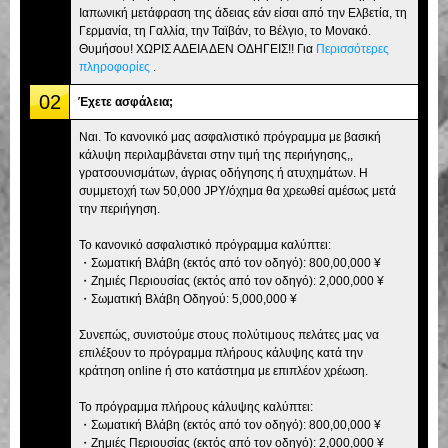
Ιαπωνική μετάφραση της άδειας εάν είσαι από την Ελβετία, τη
Γερμανία, τη Γαλλία, την Ταϊβάν, το Βέλγιο, το Μονακό.
Θυμήσου! ΧΩΡΙΣ ΑΔΕΙΑ ΔΕΝ ΟΔΗΓΕΙΣ!! Για
Περισσότερες
πληροφορίες
.
02
Έχετε ασφάλεια;
Ναι. Το κανονικό μας ασφαλιστικό πρόγραμμα με βασική
κάλυψη περιλαμβάνεται στην τιμή της περιήγησης,,
γρατσουνισμάτων, άγριας οδήγησης ή ατυχημάτων. Η
συμμετοχή των 50,000 JPY/όχημα θα χρεωθεί αμέσως μετά
την περιήγηση.
Το κανονικό ασφαλιστικό πρόγραμμα καλύπτει:
・Σωματική Βλάβη (εκτός από τον οδηγό): 800,00,000 ¥
・Ζημιές Περιουσίας (εκτός από τον οδηγό): 2,000,000 ¥
・Σωματική Βλάβη Οδηγού: 5,000,000 ¥
Συνεπώς, συνιστούμε στους πολύτιμους πελάτες μας να
επιλέξουν το πρόγραμμα πλήρους κάλυψης κατά την
κράτηση online ή στο κατάστημα με επιπλέον χρέωση.
Το πρόγραμμα πλήρους κάλυψης καλύπτει:
・Σωματική Βλάβη (εκτός από τον οδηγό): 800,00,000 ¥
・Ζημιές Περιουσίας (εκτός από τον οδηγό): 2,000,000 ¥