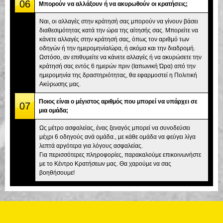
06
Μπορούν να αλλάξουν ή να ακυρωθούν οι κρατήσεις;
Ναι, οι αλλαγές στην κράτησή σας μπορούν να γίνουν βάσει
διαθεσιμότητας κατά την ώρα της αίτησής σας. Μπορείτε να
κάνετε αλλαγές στην κράτησή σας, όπως τον αριθμό των
οδηγών ή την ημερομηνία/ώρα, ή ακόμα και την διαδρομή.
Ωστόσο, αν επιθυμείτε να κάνετε αλλαγές ή να ακυρώσετε την
κράτησή σας εντός 6 ημερών πριν (Ιαπωνική Ώρα) από την
ημερομηνία της δραστηριότητας, θα εφαρμοστεί η Πολιτική
Ακύρωσης μας.
Ποιος είναι ο μέγιστος αριθμός που μπορεί να υπάρχει σε
07
μια ομάδα;
Ως μέτρο ασφαλείας, ένας ξεναγός μπορεί να συνοδεύσει
μέχρι 6 οδηγούς ανά ομάδα., με κάθε ομάδα να φεύγει λίγα
λεπτά αργότερα για λόγους ασφαλείας.
Για περισσότερες πληροφορίες, παρακαλούμε επικοινωνήστε
με το Κέντρο Κρατήσεων μας. Θα χαρούμε να σας
βοηθήσουμε!