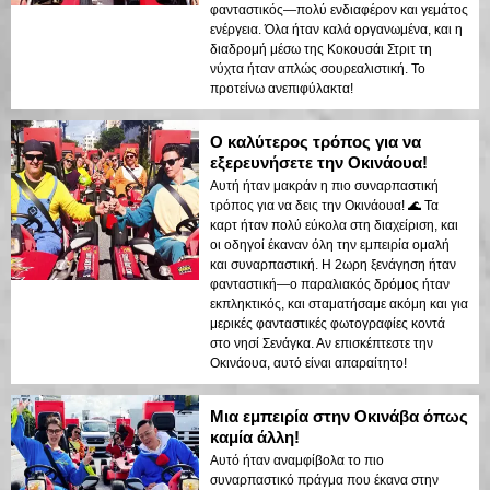
φανταστικός—πολύ ενδιαφέρον και γεμάτος
ενέργεια. Όλα ήταν καλά οργανωμένα, και η
διαδρομή μέσω της Κοκουσάι Στριτ τη
νύχτα ήταν απλώς σουρεαλιστική. Το
προτείνω ανεπιφύλακτα!
Ο καλύτερος τρόπος για να
εξερευνήσετε την Οκινάουα!
Αυτή ήταν μακράν η πιο συναρπαστική
τρόπος για να δεις την Οκινάουα! 🌊 Τα
καρτ ήταν πολύ εύκολα στη διαχείριση, και
οι οδηγοί έκαναν όλη την εμπειρία ομαλή
και συναρπαστική. Η 2ωρη ξενάγηση ήταν
φανταστική—ο παραλιακός δρόμος ήταν
εκπληκτικός, και σταματήσαμε ακόμη και για
μερικές φανταστικές φωτογραφίες κοντά
στο νησί Σενάγκα. Αν επισκέπτεστε την
Οκινάουα, αυτό είναι απαραίτητο!
Μια εμπειρία στην Οκινάβα όπως
καμία άλλη!
Αυτό ήταν αναμφίβολα το πιο
συναρπαστικό πράγμα που έκανα στην