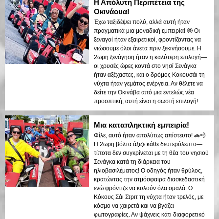
Η Απόλυτη Περιπέτεια της
Οκινάουα!
Έχω ταξιδέψει πολύ, αλλά αυτή ήταν
πραγματικά μια μοναδική εμπειρία! 🤩 Οι
ξεναγοί ήταν εξαιρετικοί, φροντίζοντας να
νιώσουμε όλοι άνετα πριν ξεκινήσουμε. Η
2ωρη ξενάγηση ήταν η καλύτερη επιλογή—
οι χρυσές ώρες κοντά στο νησί Σενάγκα
ήταν αξέχαστες, και ο δρόμος Κοκουσάι τη
νύχτα ήταν γεμάτος ενέργεια. Αν θέλετε να
δείτε την Οκινάβα από μια εντελώς νέα
προοπτική, αυτή είναι η σωστή επιλογή!
Μια καταπληκτική εμπειρία!
Φίλε, αυτό ήταν απολύτως απίστευτο! 🚗💨
Η 2ωρη βόλτα άξιζε κάθε δευτερόλεπτο—
τίποτα δεν συγκρίνεται με τη θέα του νησιού
Σενάγκα κατά τη διάρκεια του
ηλιοβασιλέματος! Ο οδηγός ήταν θρύλος,
κρατώντας την ατμόσφαιρα διασκεδαστική
ενώ φρόντιζε να κυλούν όλα ομαλά. Ο
Κόκους Σάι Στριτ τη νύχτα ήταν τρελός, με
κόσμο να χαιρετά και να βγάζει
φωτογραφίες. Αν ψάχνεις κάτι διαφορετικό