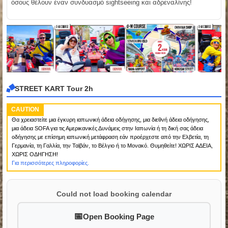
όσους θέλουν έναν συνδυασμό sightseeing και αδρεναλίνης!
STREET KART Tour 2h
CAUTION
Θα χρειαστείτε μια έγκυρη ιαπωνική άδεια οδήγησης, μια διεθνή άδεια οδήγησης,
μια άδεια SOFA για τις Αμερικανικές Δυνάμεις στην Ιαπωνία ή τη δική σας άδεια
οδήγησης με επίσημη ιαπωνική μετάφραση εάν προέρχεστε από την Ελβετία, τη
Γερμανία, τη Γαλλία, την Ταϊβάν, το Βέλγιο ή το Μονακό. Θυμηθείτε! ΧΩΡΙΣ ΑΔΕΙΑ,
ΧΩΡΙΣ ΟΔΗΓΗΣΗ!
Για περισσότερες πληροφορίες.
Could not load booking calendar
Open Booking Page