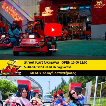
Street Kart Okinawa
OPEN 10:00-22:00
📞+81-90-3322-3311
📧
shina@kart.st
ΜΕΝΟΥ/Αλλαγή Καταστήματος
ΚΥΡΙΩΣ
Σχετικά
Προδιαγραφές
Τιμές
Πρόσβαση
Αναφορές
Συχνές Ερωτήσεις