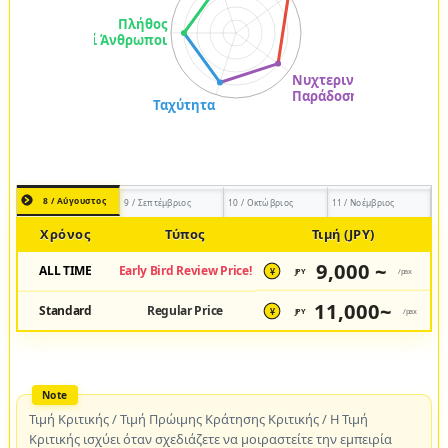
8 / Αύγουστος
9 / Σεπτέμβριος
10 / Οκτώβριος
11 / Νοέμβριος
Χρόνος
Τύπος
Τιμή (JPY)
9,000 ~
ALL TIME
Early Bird Review Price!
JPY
/pax
¥
11,000~
Standard
Regular Price
JPY
/pax
¥
Τιμή Κριτικής / Τιμή Πρώιμης Κράτησης Κριτικής / Η Τιμή
Κριτικής ισχύει όταν σχεδιάζετε να μοιραστείτε την εμπειρία