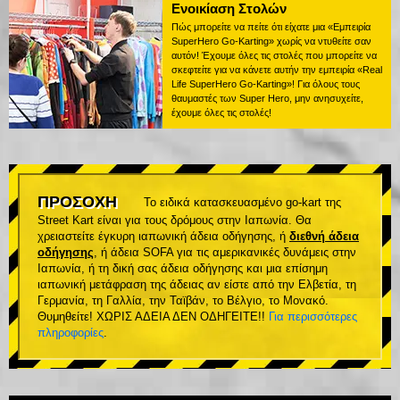
Ενοικίαση Στολών
Πώς μπορείτε να πείτε ότι είχατε μια «Εμπειρία
SuperHero Go-Karting» χωρίς να ντυθείτε σαν
αυτόν! Έχουμε όλες τις στολές που μπορείτε να
σκεφτείτε για να κάνετε αυτήν την εμπειρία «Real
Life SuperHero Go-Karting»! Για όλους τους
θαυμαστές των Super Hero, μην ανησυχείτε,
έχουμε όλες τις στολές!
ΠΡΟΣΟΧΗ
Το ειδικά κατασκευασμένο go-kart της
Street Kart είναι για τους δρόμους στην Ιαπωνία. Θα
χρειαστείτε έγκυρη ιαπωνική άδεια οδήγησης, ή
διεθνή άδεια
οδήγησης
, ή άδεια SOFA για τις αμερικανικές δυνάμεις στην
Ιαπωνία, ή τη δική σας άδεια οδήγησης και μια επίσημη
ιαπωνική μετάφραση της άδειας αν είστε από την Ελβετία, τη
Γερμανία, τη Γαλλία, την Ταϊβάν, το Βέλγιο, το Μονακό.
Θυμηθείτε! ΧΩΡΙΣ ΑΔΕΙΑ ΔΕΝ ΟΔΗΓΕΙΤΕ!!
Για περισσότερες
πληροφορίες
.