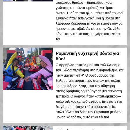
απόλυτος θρύλος—διασκεδαστικός,
γνώστης και πάντα φρόντιζε να είμαστε
άνετοι. Η δύση του ήλιου πάνω από το νησί
Σενάγκα ήταν εκπληκτική, και η βόλτα στη
λεωφόρο Κοκουσάι τη νύχτα ένιωθε σαν να
ήμουν σε φεστιβάλ. Αν είστε στην Οκινάβα,
κάντε στον εαυτό σας μια χάρη και κλείστε
το!
Ρομαντική νυχτερινή βόλτα για
δύο!
Ο αρραβωνιαστικός μου και εγώ κλείσαμε
την 1-ώρα περιήγηση στο ηλιοβασίλεμα, και
ήταν μαγευτική! 💕 Ο συνδυασμός της
θαλασσινής αύρας, των φώτων της πόλης
και της αδρεναλίνης από την οδήγηση
στους δρόμους δημιούργησε μια αξέχαστη
εμπειρία. Ο οδηγός ήταν καταπληκτικός—
πολύ φιλικός και ενδιαφέρον. Είτε είστε ένα
ζευγάρι που ψάχνει κάτι ρομαντικό είτε
απλά θέλετε να δείτε την Οκινάουα με έναν
μοναδικό τρόπο, αυτό είναι τέλειο!