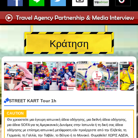
Κράτηση
STREET KART Tour 1h
CAUTION
Θα χρειαστείτε μια έγκυρη ιαπωνική άδεια οδήγησης, μια διεθνή άδεια οδήγησης,
μια άδεια SOFA για τις Αμερικανικές Δυνάμεις στην Ιαπωνία ή τη δική σας άδεια
οδήγησης με επίσημη ιαπωνική μετάφραση εάν προέρχεστε από την Ελβετία, τη
Γερμανία, τη Γαλλία, την Ταϊβάν, το Βέλγιο ή το Μονακό. Θυμηθείτε! ΧΩΡΙΣ ΑΔΕΙΑ,