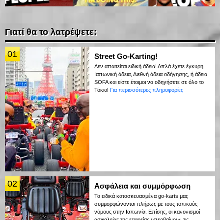
Γιατί θα το λατρέψετε:
01
Street Go-Karting!
Δεν απαιτείται ειδική άδεια! Απλά έχετε έγκυρη
Ιαπωνική άδεια, Διεθνή άδεια οδήγησης, ή άδεια
SOFA και είστε έτοιμοι να οδηγήσετε σε όλο το
Τόκιο!
Για περισσότερες πληροφορίες
02
Ασφάλεια και συμμόρφωση
Τα ειδικά κατασκευασμένα go-karts μας
συμμορφώνονται πλήρως με τους τοπικούς
νόμους στην Ιαπωνία. Επίσης, οι κανονισμοί
ασφαλείας της εταιρείας υπερβαίνουν τις