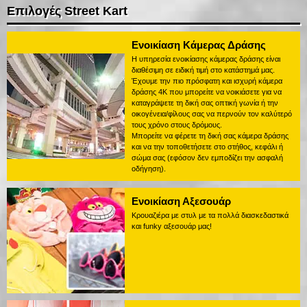
Επιλογές Street Kart
Ενοικίαση Κάμερας Δράσης
Η υπηρεσία ενοικίασης κάμερας δράσης είναι
διαθέσιμη σε ειδική τιμή στο κατάστημά μας.
Έχουμε την πιο πρόσφατη και ισχυρή κάμερα
δράσης 4K που μπορείτε να νοικιάσετε για να
καταγράψετε τη δική σας οπτική γωνία ή την
οικογένεια/φίλους σας να περνούν τον καλύτερό
τους χρόνο στους δρόμους.
Μπορείτε να φέρετε τη δική σας κάμερα δράσης
και να την τοποθετήσετε στο στήθος, κεφάλι ή
σώμα σας (εφόσον δεν εμποδίζει την ασφαλή
οδήγηση).
Ενοικίαση Αξεσουάρ
Κρουαζιέρα με στυλ με τα πολλά διασκεδαστικά
και funky αξεσουάρ μας!