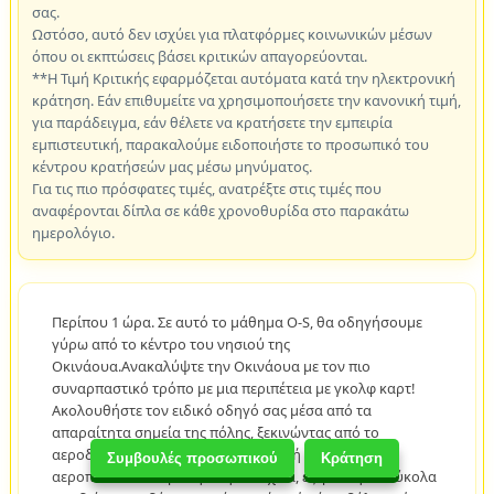
σας.
Ωστόσο, αυτό δεν ισχύει για πλατφόρμες κοινωνικών μέσων
όπου οι εκπτώσεις βάσει κριτικών απαγορεύονται.
**Η Τιμή Κριτικής εφαρμόζεται αυτόματα κατά την ηλεκτρονική
κράτηση. Εάν επιθυμείτε να χρησιμοποιήσετε την κανονική τιμή,
για παράδειγμα, εάν θέλετε να κρατήσετε την εμπειρία
εμπιστευτική, παρακαλούμε ειδοποιήστε το προσωπικό του
κέντρου κρατήσεών μας μέσω μηνύματος.
Για τις πιο πρόσφατες τιμές, ανατρέξτε στις τιμές που
αναφέρονται δίπλα σε κάθε χρονοθυρίδα στο παρακάτω
ημερολόγιο.
Περίπου 1 ώρα. Σε αυτό το μάθημα O-S, θα οδηγήσουμε
γύρω από το κέντρο του νησιού της
Οκινάουα.Ανακαλύψτε την Οκινάουα με τον πιο
συναρπαστικό τρόπο με μια περιπέτεια με γκολφ καρτ!
Ακολουθήστε τον ειδικό οδηγό σας μέσα από τα
απαραίτητα σημεία της πόλης, ξεκινώντας από το
αεροδρόμιο Νάχα για μια εκπληκτική θέα των
Συμβουλές προσωπικού
Κράτηση
αεροπλάνων σε δράση. Στη συνέχεια, εξερευνήστε εύκολα