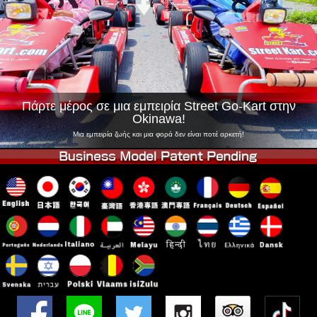
Εταιρεία
Κράτηση
Αλλαγή Καταστήματος
Τόκιο Σινάγαουα #1
Τόκιο Ακίχαμπαρα #1
Τόκιο Ακίχαμπαρα #2
Τόκιο Σιμπούγια
Τόκιο Σιμπούγια Annex
Τόκιο Κόλπος
Πάρτε μέρος σε μια εμπειρία Street Go-Kart στην
Okinawa!
Τόκιο Ασακούσα
Οσάκα
Μια εμπειρία ζωής και μια φορά δεν είναι ποτέ αρκετή!
Οκινάουα