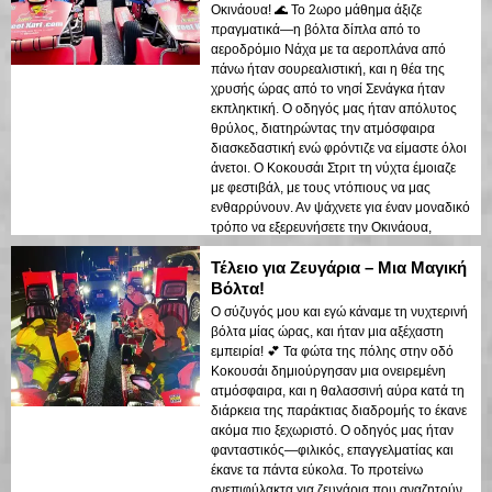
Οκινάουα! 🌊 Το 2ωρο μάθημα άξιζε
πραγματικά—η βόλτα δίπλα από το
αεροδρόμιο Νάχα με τα αεροπλάνα από
πάνω ήταν σουρεαλιστική, και η θέα της
χρυσής ώρας από το νησί Σενάγκα ήταν
εκπληκτική. Ο οδηγός μας ήταν απόλυτος
θρύλος, διατηρώντας την ατμόσφαιρα
διασκεδαστική ενώ φρόντιζε να είμαστε όλοι
άνετοι. Ο Κοκουσάι Στριτ τη νύχτα έμοιαζε
με φεστιβάλ, με τους ντόπιους να μας
ενθαρρύνουν. Αν ψάχνετε για έναν μοναδικό
τρόπο να εξερευνήσετε την Οκινάουα,
κλείστε το τώρα!
Τέλειο για Ζευγάρια – Μια Μαγική
Βόλτα!
Ο σύζυγός μου και εγώ κάναμε τη νυχτερινή
βόλτα μίας ώρας, και ήταν μια αξέχαστη
εμπειρία! 💕 Τα φώτα της πόλης στην οδό
Κοκουσάι δημιούργησαν μια ονειρεμένη
ατμόσφαιρα, και η θαλασσινή αύρα κατά τη
διάρκεια της παράκτιας διαδρομής το έκανε
ακόμα πιο ξεχωριστό. Ο οδηγός μας ήταν
φανταστικός—φιλικός, επαγγελματίας και
έκανε τα πάντα εύκολα. Το προτείνω
ανεπιφύλακτα για ζευγάρια που αναζητούν