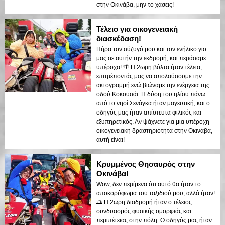
στην Οκινάβα, μην το χάσεις!
Τέλειο για οικογενειακή
διασκέδαση!
Πήρα τον σύζυγό μου και τον ενήλικο γιο
μας σε αυτήν την εκδρομή, και περάσαμε
υπέροχα! 🌴 Η 2ωρη βόλτα ήταν τέλεια,
επιτρέποντάς μας να απολαύσουμε την
ακτογραμμή ενώ βιώναμε την ενέργεια της
οδού Κοκουσάι. Η δύση του ηλίου πάνω
από το νησί Σενάγκα ήταν μαγευτική, και ο
οδηγός μας ήταν απίστευτα φιλικός και
εξυπηρετικός. Αν ψάχνετε για μια υπέροχη
οικογενειακή δραστηριότητα στην Οκινάβα,
αυτή είναι!
Κρυμμένος Θησαυρός στην
Οκινάβα!
Wow, δεν περίμενα ότι αυτό θα ήταν το
αποκορύφωμα του ταξιδιού μου, αλλά ήταν!
🌅 Η 2ωρη διαδρομή ήταν ο τέλειος
συνδυασμός φυσικής ομορφιάς και
περιπέτειας στην πόλη. Ο οδηγός μας ήταν