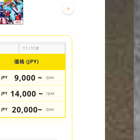
>
11 / 11月
価格 (JPY)
9,000 ~
JPY
/pax
14,000 ~
JPY
/pax
20,000~
JPY
/pax