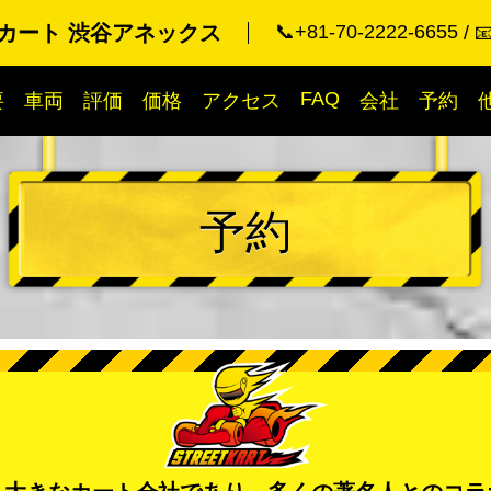
カート 渋谷アネックス
📞+81-70-2222-6655

FAQ
要
車両
評価
価格
アクセス
会社
予約
予約