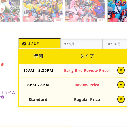
8 / 8月
9 / 9月
10 / 10月
時間
タイプ
10AM - 5:30PM
Early Bird Review Price!
¥
6PM - 8PM
Review Price
¥
Standard
Regular Price
¥