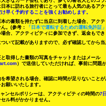
も大きなカート会社であり、
多くの著名人
とのコラ
は日本に訪れる旅行者にとって
最も人気のあるアク
だけ早く予約することを強くお勧めします。
原本の書類を持たずに当店に到着した場合、アクテ
せん。
(参考：
「日本で運転するための運転免許証
い場合、アクティビティに参加できず、返金もでき
について記載がありますので、必ず確認してから当
証と取得した書類の写真をチャットまたはメール
art.com
）で送信していただければ、事前に問題
約を希望される場合、確認に時間が足りないことが
をお願いいたします。
Tのキャンセルポリシーは、アクティビティの時間の
7
ンセル料がかかりません。