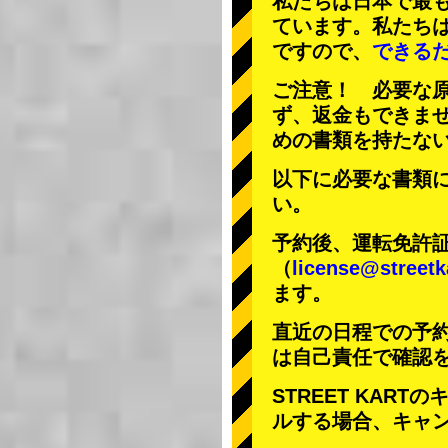
私たちは日本で最
ています。私たち
ですので、
できる
ご注意！ 必要な
ず、返金もできま
めの書類を持たな
以下に必要な書類
い。
予約後、運転免許
（
license@streetk
ます。
直近の日程での予
は自己責任で確認
STREET KAR
ルする場合、キャ