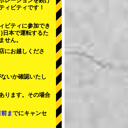
ボレーションを続け
ティビティ
です！
ィビティに参加でき
」
)日本で運転するた
ません。
店にお越しくださ
がないか確認いたし
あります。その場合
日前まで
にキャンセ