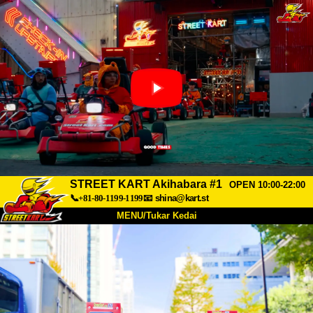
STREET KART Akihabara #1
OPEN 10:00-22:00
📞+81-80-1199-1199
📧
shina@kart.st
MENU/Tukar Kedai
UTAMA
Tentang
Spesifikasi
Harga
Akses
Suara
Soalan Lazim