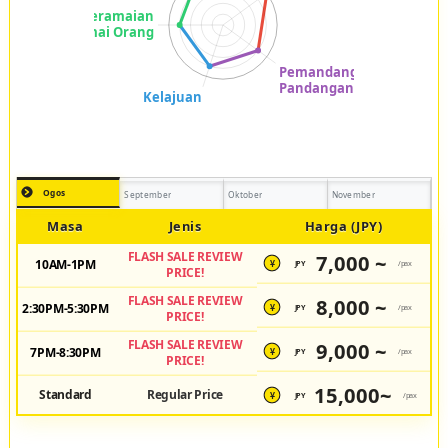
Ogos
September
Oktober
November
Masa
Jenis
Harga (JPY)
FLASH SALE REVIEW
7,000 ~
10AM-1PM
JPY
/pax
¥
PRICE!
FLASH SALE REVIEW
8,000 ~
2:30PM-5:30PM
JPY
/pax
¥
PRICE!
FLASH SALE REVIEW
9,000 ~
7PM-8:30PM
JPY
/pax
¥
PRICE!
15,000~
Standard
Regular Price
JPY
/pax
¥