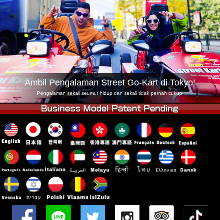
Syarikat
Tempahan
Tukar Kedai
Tokyo Shinagawa
Tokyo Akihabara#1
Tokyo Akihabara#2
Tokyo Shibuya
Tokyo Shibuya Annex
Tokyo Bay
Ambil Pengalaman Street Go-Kart di Tokyo!
Tokyo Asakusa
Osaka
Pengalaman sekali seumur hidup dan sekali tidak pernah cukup!
Okinawa