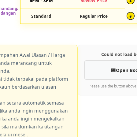
6PM - 8PM
Review Price
¥
Standard
Regular Price
¥
Could not load b
empahan Awal Ulasan / Harga
a anda merancang untuk
Open Bo
anda.
 tidak terpakai pada platform
skaun berdasarkan ulasan
Please use the button above
an secara automatik semasa
 Jika anda ingin menggunakan
 jika anda ingin mengekalkan
, sila maklumkan kakitangan
lalui mesej.