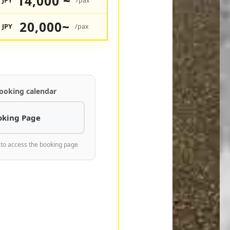
14,000 ~
JPY
/pax
20,000~
JPY
/pax
ooking calendar
oking Page
 to access the booking page