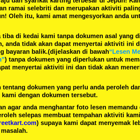
aju
dan
syarikat karting terbesar
di Jepun! Kam
gan
ramai selebriti
dan merupakan
aktiviti pali
un! Oleh itu, kami amat mengesyorkan anda un
 tiba di kedai kami tanpa dokumen asal yang d
anda tidak akan dapat menyertai aktiviti ini d
 bayaran balik.
(dijelaskan di bawah
“Lesen M
n”
) tanpa dokumen yang diperlukan untuk mem
pat menyertai aktiviti ini dan tidak akan men
h tentang dokumen yang perlu anda peroleh da
ai kami dengan dokumen tersebut.
n agar anda menghantar foto lesen memandu
eroleh selepas membuat tempahan aktiviti kami
reetkart.com
) supaya kami dapat menyemak leb
 masalah.