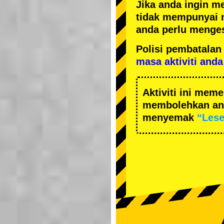
Jika anda ingin m
tidak mempunyai 
anda perlu menges
Polisi pembatal
masa aktiviti anda
Aktiviti ini me
membolehkan and
menyemak
“Les