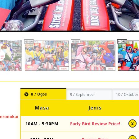
8 / Ogos
9 / September
10 / Oktober
Masa
Jenis
10AM - 5:30PM
Early Bird Review Price!
¥