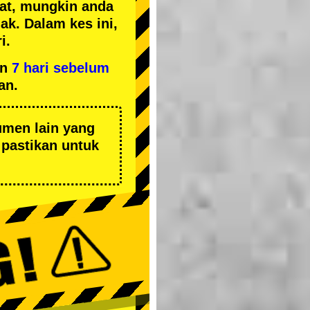
kat, mungkin anda
k. Dalam kes ini,
i.
an
7 hari sebelum
an.
umen lain yang
pastikan untuk