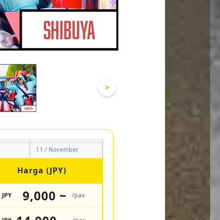
>
11 / November
Harga (JPY)
9,000 ~
JPY
/pax