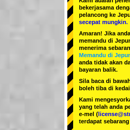
Kami adalah
pener
bekerjasama den
pelancong ke Jep
secepat mungkin.
Amaran! Jika anda
memandu di Jepun, 
menerima sebarang
Memandu di Jepu
anda tidak akan da
bayaran balik.
Sila baca di bawa
boleh tiba di ked
Kami mengesyorka
yang telah anda p
e-mel (
license@st
terdapat sebarang