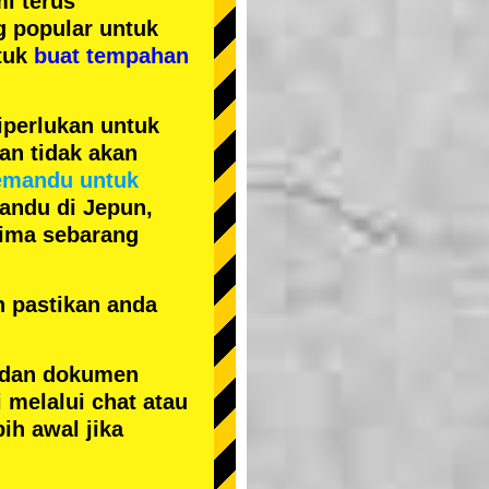
i terus
ng popular
untuk
tuk
buat tempahan
iperlukan untuk
an tidak akan
emandu untuk
andu di Jepun,
erima sebarang
n pastikan anda
 dan dokumen
 melalui chat atau
ih awal jika