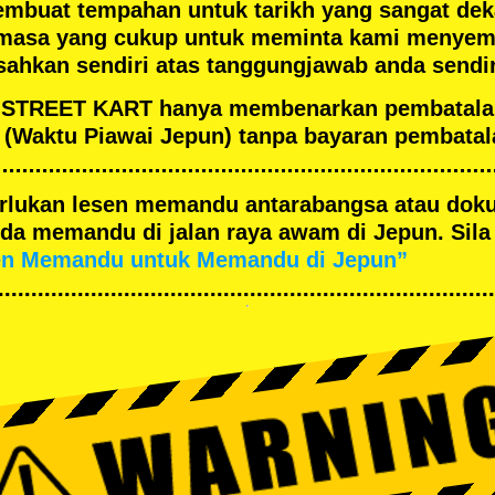
embuat tempahan untuk tarikh yang sangat de
masa yang cukup untuk meminta kami menyema
ahkan sendiri atas tanggungjawab anda sendir
an STREET KART hanya membenarkan pembatal
(Waktu Piawai Jepun) tanpa bayaran pembatal
merlukan lesen memandu antarabangsa atau dok
a memandu di jalan raya awam di Jepun. Sila 
en Memandu untuk Memandu di Jepun”