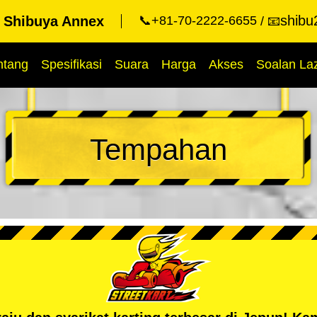
shibu
t Shibuya Annex
📞+81-70-2222-6655
📧
ntang
Spesifikasi
Suara
Harga
Akses
Soalan La
Tempahan