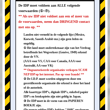
De IDP moet voldoen aan ALLE volgende
voorwaarden (①~⑦).
** Als uw IDP niet voldoet aan een of meer van
de voorwaarden, neem dan DRINGEND contact
met ons op. **
Landen niet vermeld in de volgende lijst (Mexico,
Koeweit, Saoedi-Arabië enz.) zijn geen leden en
ongeldig.
① Het land moet ondertekenaar zijn van het Verdrag
betreffende het Wegverkeer (Genève, 1949) erkend
door de VN.
(AAA voor VS, CAA voor Canada, AAA voor
Australië, AA voor VK)
** Ongeautoriseerde organisaties verkopen SCAM
NEP IDP op het internet. Pas op voor fraude! **
② De I.D.P. moet worden uitgegeven door een
gecertificeerde organisatie die erkend is door het land
of de autoriteit.
Alle kaarttype IDP's, digitale IDP's, enkelvel papier
IDP's en fotokopieën zijn niet geldig in Japan.
③ De IDP moet in de vorm van een PAPIEREN
BOEKJE zijn.
(De meeste geldige IDP's hebben "1949" geschreven