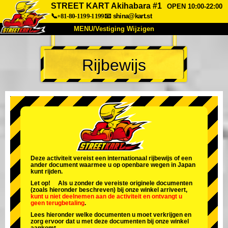
STREET KART Akihabara #1
OPEN 10:00-22:00
📞+81-80-1199-1199
📧
shina@kart.st
MENU/Vestiging Wijzigen
TOP
Rijbewijs
Over Ons
Specificaties
Prijs
Bereikbaarheid
Reviews
Veelgestelde Vragen
Bedrijf
Reserveren
Vestiging Wijzigen
Tokio Shinagawa
Tokio Akihabara#1
Tokio Akihabara#2
Tokio Shibuya
Deze activiteit vereist een internationaal rijbewijs of een
ander document waarmee u op openbare wegen in Japan
Tokio Shibuya Annex
Tokio Baai
kunt rijden.
Let op! Als u zonder de vereiste originele documenten
Tokio Asakusa
Osaka
(zoals hieronder beschreven) bij onze winkel arriveert,
kunt u niet deelnemen aan de activiteit
en
ontvangt u
geen terugbetaling
.
Okinawa
Lees hieronder welke documenten u moet verkrijgen en
zorg ervoor dat u met deze documenten bij onze winkel