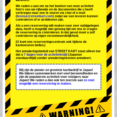
aankomt.
We raden u aan om na het boeken van onze activiteit
foto's van uw rijbewijs en de documenten die u heeft
verkregen naar ons te sturen via chat of e-mail
(
license@streetkart.com
) zodat we van tevoren kunnen
controleren of er problemen zijn.
Als u een reservering wilt maken voor zeer nabijgelegen
data, heeft u mogelijk niet genoeg tijd om ons te vragen
de reservering te controleren. In dat geval moet u zelf
controleren op eigen verantwoordelijkheid.
(U kunt ons reserveringscentrum ook tijdens de
kantooruren bellen.)
Het annuleringsbeleid van STREET KART staat alleen toe
dat u
7 dagen voor de activiteitstijd
(Japanse
standaardtijd) zonder annuleringskosten annuleert.
Wij zijn de
pionier
en
grootste kartbedrijf
in Japan!
We blijven samenwerken met
veel beroemdheden
en
zijn de
populairste activiteit
voor reizigers naar
Japan! We raden u dan ook ten zeerste aan
zo snel
mogelijk een reservering te maken.