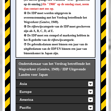
op de omslag.)
Als "1968" op de omslag staat, neem
dan contact met ons op.
④ De IDP moet worden uitgegeven in
overeenstemming met het Verdrag betreffende het
Wegverkeer (Genève, 1949).
⑤ De rijbewijscategorie van de IDP moet geschreven
zijn als A, B, C, D, of E.
⑥ De IDP moet een stempel of markering hebben in
het B-gedeelte van de rijbewijscategorie.
⑦ De gebruiksdatum moet binnen een jaar van de
uitgiftedatum van de IDP EN binnen een jaar van
binnenkomst in Japan zijn.
Ondertekenaar van het Verdrag betreffende het
Wegverkeer (Genève, 1949) / IDP Uitgevende
Landen voor Japan
Asia
Europe
America
Pacific