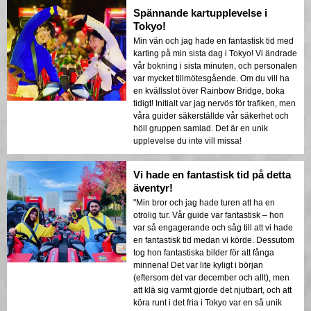
Spännande kartupplevelse i
Tokyo!
Min vän och jag hade en fantastisk tid med
karting på min sista dag i Tokyo! Vi ändrade
vår bokning i sista minuten, och personalen
var mycket tillmötesgående. Om du vill ha
en kvällsslot över Rainbow Bridge, boka
tidigt! Initialt var jag nervös för trafiken, men
våra guider säkerställde vår säkerhet och
höll gruppen samlad. Det är en unik
upplevelse du inte vill missa!
Vi hade en fantastisk tid på detta
äventyr!
"Min bror och jag hade turen att ha en
otrolig tur. Vår guide var fantastisk – hon
var så engagerande och såg till att vi hade
en fantastisk tid medan vi körde. Dessutom
tog hon fantastiska bilder för att fånga
minnena! Det var lite kyligt i början
(eftersom det var december och allt), men
att klä sig varmt gjorde det njutbart, och att
köra runt i det fria i Tokyo var en så unik