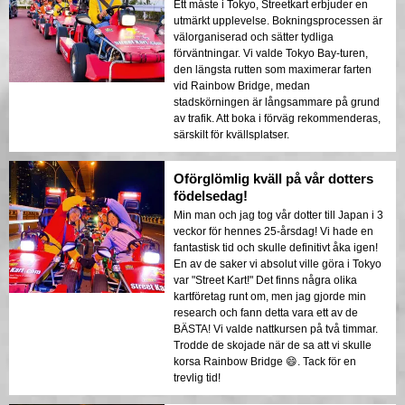
Ett måste i Tokyo, Streetkart erbjuder en
utmärkt upplevelse. Bokningsprocessen är
välorganiserad och sätter tydliga
förväntningar. Vi valde Tokyo Bay-turen,
den längsta rutten som maximerar farten
vid Rainbow Bridge, medan
stadskörningen är långsammare på grund
av trafik. Att boka i förväg rekommenderas,
särskilt för kvällsplatser.
Oförglömlig kväll på vår dotters
födelsedag!
Min man och jag tog vår dotter till Japan i 3
veckor för hennes 25-årsdag! Vi hade en
fantastisk tid och skulle definitivt åka igen!
En av de saker vi absolut ville göra i Tokyo
var "Street Kart!" Det finns några olika
kartföretag runt om, men jag gjorde min
research och fann detta vara ett av de
BÄSTA! Vi valde nattkursen på två timmar.
Trodde de skojade när de sa att vi skulle
korsa Rainbow Bridge 😄. Tack för en
trevlig tid!