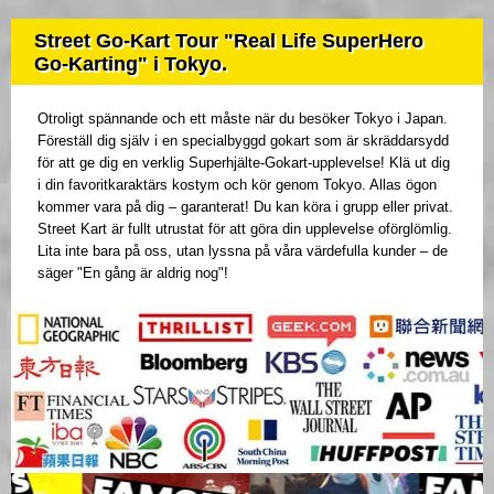
Street Go-Kart Tour "Real Life SuperHero
Go-Karting" i Tokyo.
Otroligt spännande och ett måste när du besöker Tokyo i Japan.
Föreställ dig själv i en specialbyggd gokart som är skräddarsydd
för att ge dig en verklig Superhjälte-Gokart-upplevelse! Klä ut dig
i din favoritkaraktärs kostym och kör genom Tokyo. Allas ögon
kommer vara på dig – garanterat! Du kan köra i grupp eller privat.
Street Kart är fullt utrustat för att göra din upplevelse oförglömlig.
Lita inte bara på oss, utan lyssna på våra värdefulla kunder – de
säger "En gång är aldrig nog"!