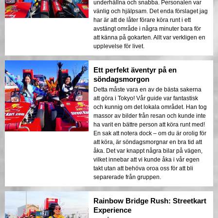
underhållna och snabba. Personalen var
vänlig och hjälpsam. Det enda förslaget jag
har är att de låter förare köra runt i ett
avstängt område i några minuter bara för
att känna på gokarten. Allt var verkligen en
upplevelse för livet.
Ett perfekt äventyr på en
söndagsmorgon
Detta måste vara en av de bästa sakerna
att göra i Tokyo! Vår guide var fantastisk
och kunnig om det lokala området. Han tog
massor av bilder från resan och kunde inte
ha varit en bättre person att köra runt med!
En sak att notera dock – om du är orolig för
att köra, är söndagsmorgnar en bra tid att
åka. Det var knappt några bilar på vägen,
vilket innebar att vi kunde åka i vår egen
takt utan att behöva oroa oss för att bli
separerade från gruppen.
Rainbow Bridge Rush: Streetkart
Experience