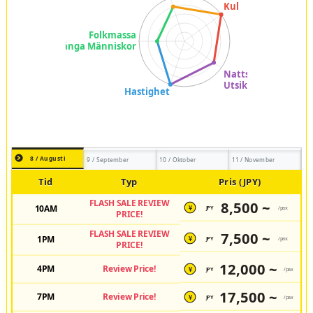
8 / Augusti
9 / September
10 / Oktober
11 / November
Tid
Typ
Pris (JPY)
FLASH SALE REVIEW
8,500 ~
10AM
JPY
/pax
¥
PRICE!
FLASH SALE REVIEW
7,500 ~
1PM
JPY
/pax
¥
PRICE!
12,000 ~
4PM
Review Price!
JPY
/pax
¥
17,500 ~
7PM
Review Price!
JPY
/pax
¥