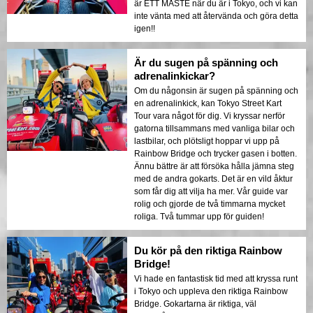
är ETT MÅSTE när du är i Tokyo, och vi kan
inte vänta med att återvända och göra detta
igen!!
Är du sugen på spänning och
adrenalinkickar?
Om du någonsin är sugen på spänning och
en adrenalinkick, kan Tokyo Street Kart
Tour vara något för dig. Vi kryssar nerför
gatorna tillsammans med vanliga bilar och
lastbilar, och plötsligt hoppar vi upp på
Rainbow Bridge och trycker gasen i botten.
Ännu bättre är att försöka hålla jämna steg
med de andra gokarts. Det är en vild åktur
som får dig att vilja ha mer. Vår guide var
rolig och gjorde de två timmarna mycket
roliga. Två tummar upp för guiden!
Du kör på den riktiga Rainbow
Bridge!
Vi hade en fantastisk tid med att kryssa runt
i Tokyo och uppleva den riktiga Rainbow
Bridge. Gokartarna är riktiga, väl