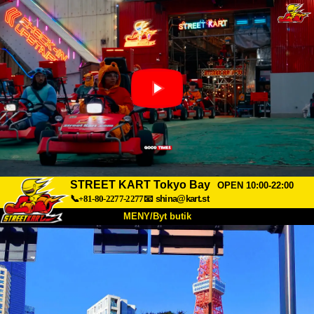
STREET KART Tokyo Bay
OPEN 10:00-22:00
📞+81-80-2277-2277
📧
shina@kart.st
MENY/Byt butik
HEM
Om oss
Specifikationer
Pris
Hitta hit
Röster
FAQ