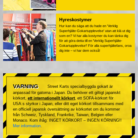
Hyreskostymer
Hur kan du säga att du hade en 'Verklig
Superhjälte-Gokartupplevelse' utan att klä ut dig
som en? Vi har alla kostymer du kan tänka dig
för att göra detta till en 'Verklig Superhjälte-
Gokartupplevelse'! För alla superhjältefans, oroa
dig inte – vi har dem också!
VARNING
Street Karts specialbyggda gokart är
anpassad för gatorna i Japan. Du behöver ett giltigt japanskt
körkort,
ett internationellt körkort
, ett SOFA-körkort för
USA:s styrkor i Japan, eller ditt eget körkort tillsammans med
en officiell japansk översättning av körkortet om du kommer
från Schweiz, Tyskland, Frankrike, Taiwan, Belgien eller
Monaco. Kom ihåg: INGET KÖRKORT – INGEN KÖRNING!!
Mer information
.