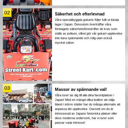
02
Säkerhet och efterlevnad
Våra specialbyggda gokarts följer fullt ut lokala
lagar i Japan. Dessutom överträffar våra
företagets säkerhetsföreskrifter de krav som
ställs av polisen, vilket gör vår gokart-upplevelse
inte bara spännande och rolig utan också
mycket säker.
03
Massor av spännande val!
Våra turer tar dig till alla dina favoritplatser i
Japan! Med en mängd olika butiker att välja
bland i större städer har du många alternativ att
anpassa din upplevelse. Oavsett om du är
intresserad av Japans historiska platser eller
dess moderna underverk, har vi turer som
passar varje intresse!