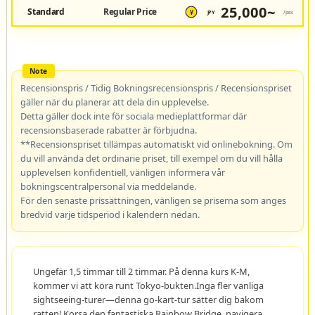
25,000~
Standard
Regular Price
JPY
/pax
¥
Recensionspris / Tidig Bokningsrecensionspris / Recensionspriset
gäller när du planerar att dela din upplevelse.
Detta gäller dock inte för sociala medieplattformar där
recensionsbaserade rabatter är förbjudna.
**Recensionspriset tillämpas automatiskt vid onlinebokning. Om
du vill använda det ordinarie priset, till exempel om du vill hålla
upplevelsen konfidentiell, vänligen informera vår
bokningscentralpersonal via meddelande.
För den senaste prissättningen, vänligen se priserna som anges
bredvid varje tidsperiod i kalendern nedan.
Ungefär 1,5 timmar till 2 timmar. På denna kurs K-M,
kommer vi att köra runt Tokyo-bukten.Inga fler vanliga
sightseeing-turer—denna go-kart-tur sätter dig bakom
ratten! Korsa den fantastiska Rainbow Bridge, navigera