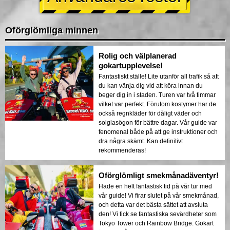
Oförglömliga minnen
Rolig och välplanerad
gokartupplevelse!
Fantastiskt ställe! Lite utanför all trafik så att
du kan vänja dig vid att köra innan du
beger dig in i staden. Turen var två timmar
vilket var perfekt. Förutom kostymer har de
också regnkläder för dåligt väder och
solglasögon för bättre dagar. Vår guide var
fenomenal både på att ge instruktioner och
dra några skämt. Kan definitivt
rekommenderas!
Oförglömligt smekmånadäventyr!
Hade en helt fantastisk tid på vår tur med
vår guide! Vi firar slutet på vår smekmånad,
och detta var det bästa sättet att avsluta
den! Vi fick se fantastiska sevärdheter som
Tokyo Tower och Rainbow Bridge. Gokart