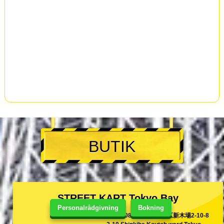
BUTIK
STREET KART Tokyo Bay
Personalrådgivning
Bokning
[136-0082]東京都江東区新木場2-10-8