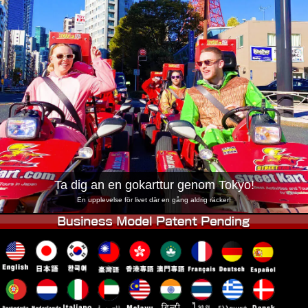
Företag
Boka
Byt butik
Tokyo Shinagawa
Tokyo Akihabara#1
Tokyo Akihabara#2
Tokyo Shibuya
Tokyo Shibuya Annex
Tokyo Bay
Tokyo Asakusa
Osaka
Okinawa
Ta dig an en gokarttur genom Tokyo!
En upplevelse för livet där en gång aldrig räcker!